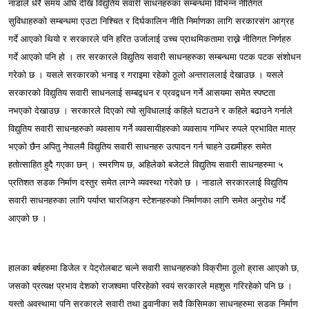
नाडाले धेरै समय अघि देखि विद्युतिय सवारी साधनहरुका सम्बन्धमा विभिन्न नीतिगत
सुविधाहरुको सम्बन्धमा एउटा निश्चित र दिर्घकालिन नीति निर्माणका लागि सरकारसंग आग्रह
गर्दे आएको थियो र सरकारले पनि हरित उर्जालाई उच्च प्राथमिकतामा राख्ने नीतिगत निर्णहरु
गर्दे आएको पनि हो । तर सरकारले विद्युतिय सवारी साधनहरुका सम्बन्धमा पटक पटक संशोधन
गरेको छ । यसले सरकारको भनाइ र गराइमा रहेको ठूलो अन्तराललाई देखाउछ । यसले
सरकारको विद्युतिय सवारी साधनलाई सम्बद्र्धन र प्रवद्र्धन गर्ने आसयमा समेत स्पष्टता
नभएको देखाउछ । सरकारले दिएको त्यो सुविधालाई कहिले घटाउने र कहिले बढाउने गर्नाले
विद्युतिय सवारी साधनहरुको व्यवसाय गर्ने व्यवसायीहरुको व्यवसाय गम्भिर रुपले प्रभावित मात्र
भएको छैन अपितु नेपालमै विद्युतिय सवारी साधनहरु उत्पादन गर्न चाहने उद्यमीहरु समेत
हतोत्साहित हुदै गएका छन् । स्मरणिय छ, अहिलेको बजेटले विद्युतिय सवारी साधनहरुमा ५
प्रतिशत सडक निर्माण दस्तुर समेत लाग्ने व्यवस्था गरेको छ । नाडाले सरकारलाई विद्युतिय
सवारी साधनहरुका लागि पर्याप्त चारजिङ्ग स्टेशनहरुको निर्माणका लागि समेत अनुरोध गर्दे
आएको छ ।
हालका बर्षहरुमा डिजेल र पेट्रोलबाट चल्ने सवारी साधनहरुको विक्रीमा ठूलो ह्रास आएको छ,
जसको प्रत्यक्ष प्रभाव देशको राजश्वमा परिरहेको स्वयं सरकारले महशुस गरिरहेको पनि छ ।
यस्तो अवस्थामा पनि सरकारले सवारी तथा ढुवानीका सवै किसिमका साधनहरुमा सडक निर्माण