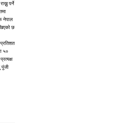
नु पर्ने
ातमा
फ नेपाल
देखिएको छ
 प्रतिशत
मा ५०
रत्यक्ष
पुंजी