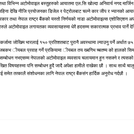
था विभिन्न अटोमोवाइल बस्तुहरुको आयातमा एल.सि खोल्दा अनिवार्य नगद मार्जिन राख्
८ महिना देखि नीजि प्रयोजनका डिजेल र पेट्रोलबाट चल्ने कार जीप र भ्यानको आय
रकार तथा नेपाल राष्ट्र बैंकको यस्तो निर्णयको नाडा अटोमोवाइल्स एशोसिएशन अ
्णयहरुले अटोमोवाइल लगायतका व्यवसायहरुमा धेरै हदसम्म सकारात्मक प्रभाव पार्ने 
्जामा जोखिम भारलाई १५० प्रतिशतबाट पुरानै अवस्थामा ल्याउनु पर्ने अर्थात ७५
चअजबकभ ीयबल प्रवाह गर्ने प्रकियामा ीयबल तय ख्बगिभ च्बतष्य को हालको सि
मा सम्बोधन नभएसम्म नेपालको अटोमोवाइल व्यवसाय चलायमान हुन नसक्ने र त्यसको प्
ित विषयहरुमा पनि सम्बोधन हुदै जादै अपेक्षा हामीले राखेका छौ । साथ साथै चालु 
लाई समेत तत्कालै संशोधनका लागि नेपाल राष्ट्र बैंकसंग हार्दिक अनुरोध गर्दछौ ।